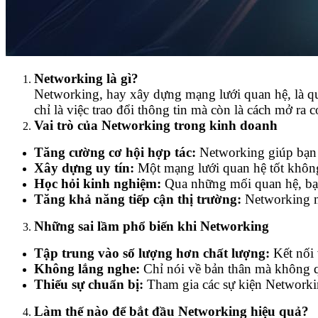
Networking là gì?
Networking, hay xây dựng mạng lưới quan hệ, là qu
chỉ là việc trao đổi thông tin mà còn là cách mở ra c
Vai trò của Networking trong kinh doanh
Tăng cường cơ hội hợp tác:
Networking giúp bạn g
Xây dựng uy tín:
Một mạng lưới quan hệ tốt không
Học hỏi kinh nghiệm:
Qua những mối quan hệ, bạn 
Tăng khả năng tiếp cận thị trường:
Networking mở
Những sai lầm phổ biến khi Networking
Tập trung vào số lượng hơn chất lượng:
Kết nối 
Không lắng nghe:
Chỉ nói về bản thân mà không q
Thiếu sự chuẩn bị:
Tham gia các sự kiện Networkin
Làm thế nào để bắt đầu Networking hiệu quả?