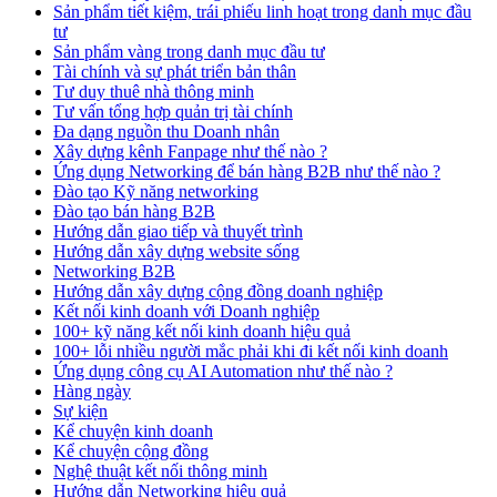
Sản phẩm tiết kiệm, trái phiếu linh hoạt trong danh mục đầu
tư
Sản phẩm vàng trong danh mục đầu tư
Tài chính và sự phát triển bản thân
Tư duy thuê nhà thông minh
Tư vấn tổng hợp quản trị tài chính
Đa dạng nguồn thu Doanh nhân
Xây dựng kênh Fanpage như thế nào ?
Ứng dụng Networking để bán hàng B2B như thế nào ?
Đào tạo Kỹ năng networking
Đào tạo bán hàng B2B
Hướng dẫn giao tiếp và thuyết trình
Hướng dẫn xây dựng website sống
Networking B2B
Hướng dẫn xây dựng cộng đồng doanh nghiệp
Kết nối kinh doanh với Doanh nghiệp
100+ kỹ năng kết nối kinh doanh hiệu quả
100+ lỗi nhiều người mắc phải khi đi kết nối kinh doanh
Ứng dụng công cụ AI Automation như thế nào ?
Hàng ngày
Sự kiện
Kể chuyện kinh doanh
Kể chuyện cộng đồng
Nghệ thuật kết nối thông minh
Hướng dẫn Networking hiệu quả