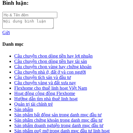
Bình luận:
Gửi
Danh mục
Câu chuyện chọn dòng tiền hay lợi nhuận
Câu chuyện chọn dòng tiền hay tài sản
Câu chuyện chọn vàng hay chứng khoán
Câu chuyện nhà ở, đất ở và con người
Câu chuyện tích sản và đầu tư
Câu chuyện vàng và đất xưa nay
Flexhome cho thuê linh hoạt Việt Nam
Hoạt động cộng đồng Flexhome
Hướng dẫn tìm nhà thuê linh hoạt
Quản trị tài chính trẻ
Sản phẩm
Sản phẩm bất động sản trong danh mục đầu tư
Sản phẩm chứng khoán trong danh mục đầu tư
Sản phẩm doanh nghiệp trong danh mục đầu tư
Sản phẩm quỹ mở trong danh mục đầu tư linh hoạt